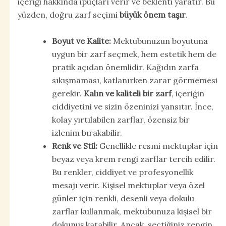
içeriği hakkında ipuçları verir ve beklenti yaratır. Bu
yüzden, doğru zarf seçimi
büyük önem taşır
.
Boyut ve Kalite:
Mektubunuzun boyutuna
uygun bir zarf seçmek, hem estetik hem de
pratik açıdan önemlidir. Kağıdın zarfa
sıkışmaması, katlanırken zarar görmemesi
gerekir.
Kalın ve kaliteli bir zarf
, içeriğin
ciddiyetini ve sizin özeninizi yansıtır. İnce,
kolay yırtılabilen zarflar, özensiz bir
izlenim bırakabilir.
Renk ve Stil:
Genellikle resmi mektuplar için
beyaz veya krem rengi zarflar tercih edilir.
Bu renkler, ciddiyet ve profesyonellik
mesajı verir. Kişisel mektuplar veya özel
günler için renkli, desenli veya dokulu
zarflar kullanmak, mektubunuza kişisel bir
dokunuş katabilir. Ancak, seçtiğiniz rengin