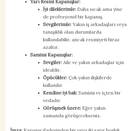
Yarı Resmi Kapanışlar:
İyi dileklerimle:
Daha sıcak ama yine
de profesyonel bir kapanış.
Sevgilerimle:
Yakın iş arkadaşları veya
tanışıklık olan durumlarda
kullanılabilir, ancak resmiyeti biraz
azaltır.
Samimi Kapanışlar:
Sevgiler:
Aile ve yakın arkadaşlar için
idealdir.
Öpücükler:
Çok yakın ilişkilerde
kullanılır.
Kendine iyi bak:
Samimi ve içten bir
vedadır.
Görüşmek üzere:
Eğer yakın
zamanda görüşecekseniz.
İmza:
Kapanış ifadesinden bir veya iki satır boşluk